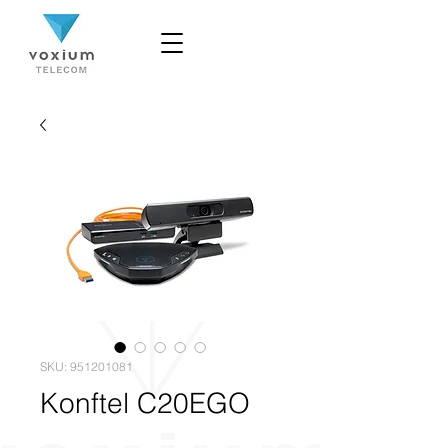
SKU: 951201081
Konftel C20EGO