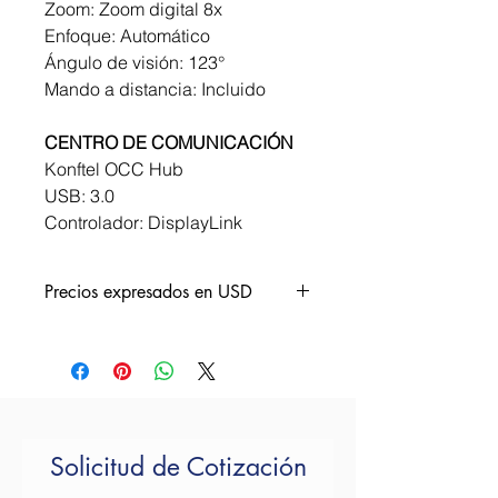
Zoom: Zoom digital 8x
Enfoque: Automático
Ángulo de visión: 123°
Mando a distancia: Incluido
CENTRO DE COMUNICACIÓN
Konftel OCC Hub
USB: 3.0
Controlador: DisplayLink
Precios expresados en USD
¿Quieres una cotización?
Por favor ponte en contacto y con
gusto te atendemos.
Email. contacto@voxium.com.mx
Tel. +52 55 7262 2901
Solicitud de Cotización