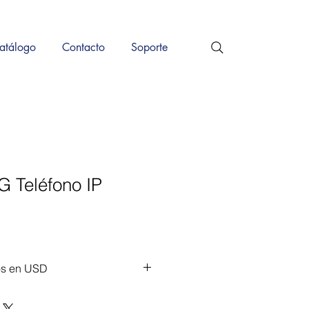
atálogo
Contacto
Soporte
G Teléfono IP
os en USD
ción?
ontacto y con gusto te atendemos.