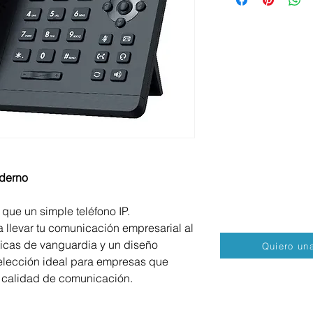
Email. contacto@vo
Tel. +52 55 7262 29
derno
que un simple teléfono IP.
a llevar tu comunicación empresarial al
sticas de vanguardia y un diseño
Quiero una
a elección ideal para empresas que
y calidad de comunicación.