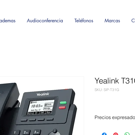
ademas
Audioconferencia
Teléfonos
Marcas
C
Yealink T31
SKU: SIP-T31G
Precios expresad
¿Quieres una cotiza
Por favor ponte en c