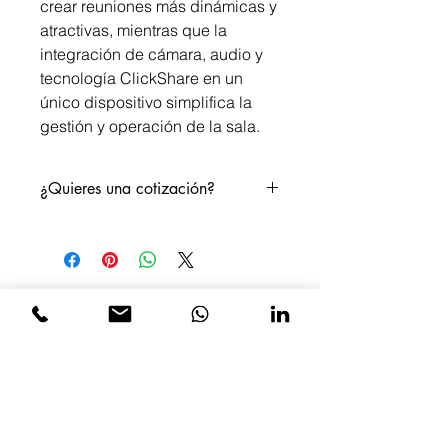
crear reuniones más dinámicas y
atractivas, mientras que la
integración de cámara, audio y
tecnología ClickShare en un
único dispositivo simplifica la
gestión y operación de la sala.
¿Quieres una cotización?
Por favor ponte en contacto y con
gusto te atendemos.
Email. contacto@voxium.com.mx
Tel. +52 55 7262 2901
Solicitud de Cotización