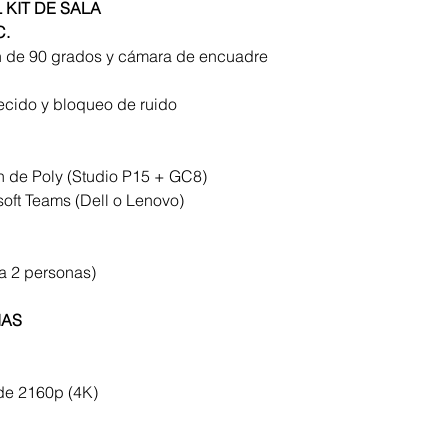
KIT DE SALA
C.
 de 90 grados y cámara de encuadre
ecido y bloqueo de ruido
ón de Poly (Studio P15 + GC8)
oft Teams (Dell o Lenovo)
 a 2 personas)
IAS
de 2160p (4K)