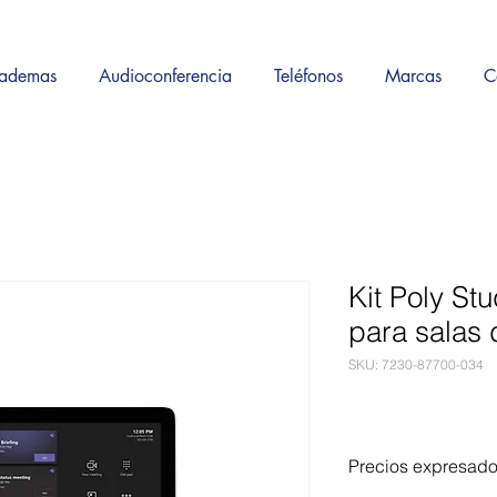
ademas
Audioconferencia
Teléfonos
Marcas
C
Kit Poly St
para salas 
SKU: 7230-87700-034
Precios expresad