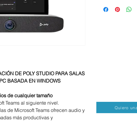
¿Quieres una cotiza
Por favor ponte en c
Email. contacto@vo
Tel. +52 55 7262 29
ACIÓN DE POLY STUDIO PARA SALAS
 PC BASADA EN WINDOWS
ios de cualquier tamaño
ft Teams al siguiente nivel.
Quiero una
alas de Microsoft Teams ofrecen audio y
amadas más productivas y