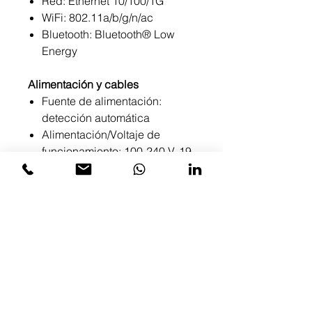
Red: Ethernet 10/100/1G
WiFi: 802.11a/b/g/n/ac
Bluetooth: Bluetooth® Low
Energy
Alimentación y cables
Fuente de alimentación:
detección automática
Alimentación/Voltaje de
funcionamiento: 100-240 V, 19
V, 2,1 A
Dimensiones de fuente de
alimentación: 114 mm x 47
mm x 32.3 mm
Cable de CC: 3 m
Cable USB C a USB C 3.0: 3
m
¿Quieres una cotización?