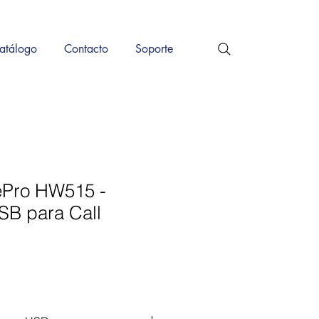
atálogo
Contacto
Soporte
ePro HW515 -
B para Call