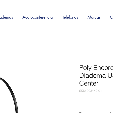
ademas
Audioconferencia
Teléfonos
Marcas
C
Poly Encor
Diadema US
Center
SKU: 203442-01