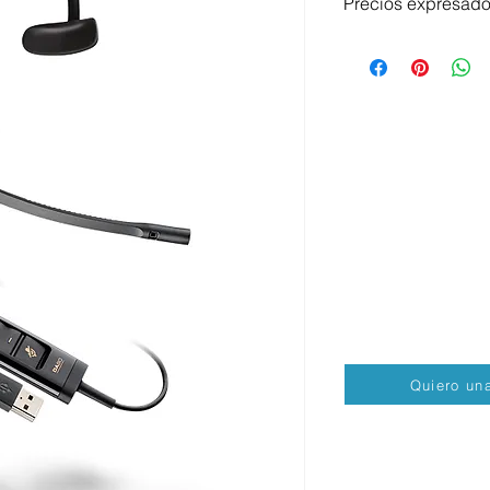
Precios expresad
¿Quieres una cotiza
Por favor ponte en c
Email. contacto@vo
Tel. +52 55 7262 29
Quiero una