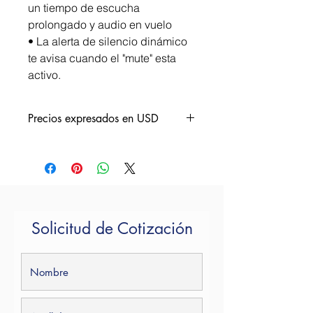
un tiempo de escucha
prolongado y audio en vuelo
• La alerta de silencio dinámico
te avisa cuando el "mute" esta
activo.
Precios expresados en USD
¿Quieres una cotización?
Por favor ponte en contacto y con
gusto te atendemos.
Email. contacto@voxium.com.mx
Tel. +52 55 7262 2901
Solicitud de Cotización