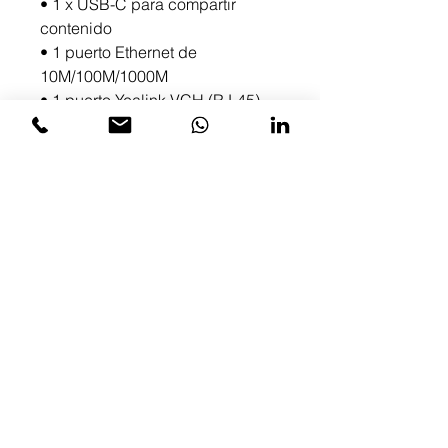
• 1 x USB-C para compartir
contenido
• 1 puerto Ethernet de
10M/100M/1000M
• 1 puerto Yealink VCH (RJ-45)
• 1 puerto de alimentación
• 1 ranura para candado de
seguridad
• 1 ranura de reinicio
¿Quieres una cotización?
Por favor ponte en contacto y con
gusto te atendemos.
Email. contacto@voxium.com.mx
Tel. +52 55 7262 2901
Solicitud de Cotización