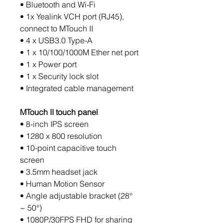
• Bluetooth and Wi-Fi
• 1x Yealink VCH port (RJ45),
connect to MTouch II
• 4 x USB3.0 Type-A
• 1 x 10/100/1000M Ether net port
• 1 x Power port
• 1 x Security lock slot
• Integrated cable management
MTouch II touch panel
• 8-inch IPS screen
• 1280 x 800 resolution
• 10-point capacitive touch
screen
• 3.5mm headset jack
• Human Motion Sensor
• Angle adjustable bracket (28°
~ 50°)
• 1080P/30FPS FHD for sharing