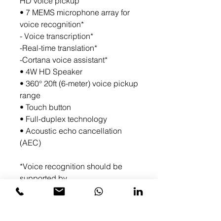
HD voice pickup
• 7 MEMS microphone array for
voice recognition*
- Voice transcription*
-Real-time translation*
-Cortana voice assistant*
• 4W HD Speaker
• 360° 20ft (6-meter) voice pickup
range
• Touch button
• Full-duplex technology
• Acoustic echo cancellation
(AEC)
*Voice recognition should be
supported by
Microsoft Teams Rooms
application