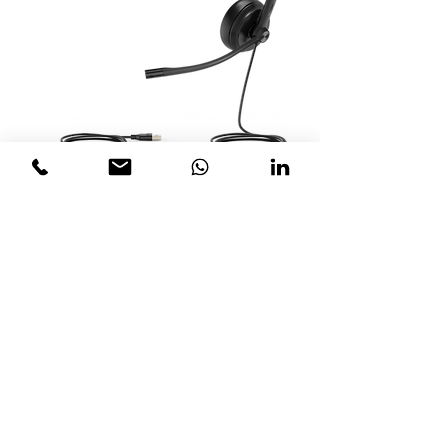
Yealink UH34 - Diadema USB